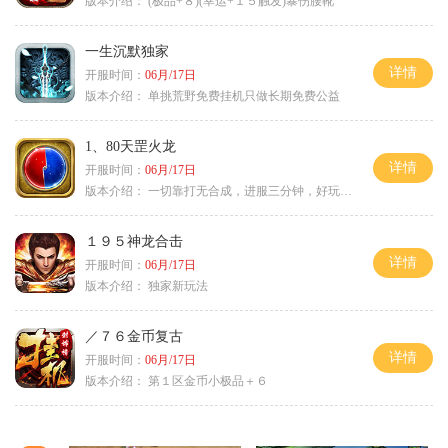
版本介绍：
(极品+８)(幸运+１５触发)暴伤腰靴
一生沉默独家
详情
开服时间：
06月/17日
版本介绍：
单挑荒野免费挂机只做长期免费公益
1、80天罡火龙
详情
开服时间：
06月/17日
版本介绍：
一切靠打无合成，进服三分钟，好玩一整年。
１９５神龙合击
详情
开服时间：
06月/17日
版本介绍：
独家新玩法
／７６金币复古
详情
开服时间：
06月/17日
版本介绍：
第１区金币小极品＋６