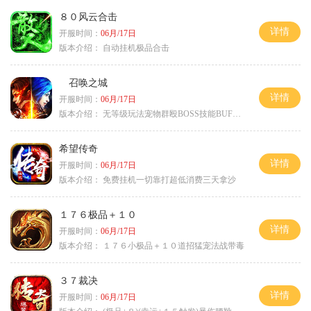
８０风云合击
详情
开服时间：
06月/17日
版本介绍：
自动挂机极品合击
召唤之城
详情
开服时间：
06月/17日
版本介绍：
无等级玩法宠物群殴BOSS技能BUFF铭文B
希望传奇
详情
开服时间：
06月/17日
版本介绍：
免费挂机一切靠打超低消费三天拿沙
１７６极品＋１０
详情
开服时间：
06月/17日
版本介绍：
１７６小极品＋１０道招猛宠法战带毒
３７裁决
详情
开服时间：
06月/17日