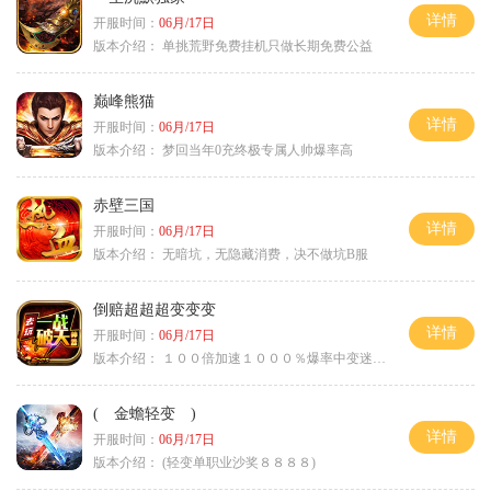
详情
开服时间：
06月/17日
版本介绍：
单挑荒野免费挂机只做长期免费公益
巅峰熊猫
详情
开服时间：
06月/17日
版本介绍：
梦回当年0充终极专属人帅爆率高
赤壁三国
详情
开服时间：
06月/17日
版本介绍：
无暗坑，无隐藏消费，决不做坑B服
倒赔超超超变变变
详情
开服时间：
06月/17日
版本介绍：
１００倍加速１０００％爆率中变迷失单职
( 金蟾轻变 )
详情
开服时间：
06月/17日
版本介绍：
(轻变单职业沙奖８８８８)