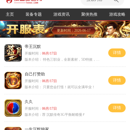
主页
装备专题
游戏资讯
聚侠热推
游戏攻略
更新时间：2026-06-17
帝王沉默
详情
开服时间：
06月/17日
版本介绍：
特色三职业，全新素材，5D特效，不卡图
自己打赞助
详情
开服时间：
06月/17日
版本介绍：
只要您会打怪！就可以全满毕业！
久久
详情
开服时间：
06月/17日
版本介绍：
荐 沉默传奇3G平衡耐糙慢Ｆ
一生沉默独家