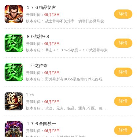
１７６精品复古
详情
开服时间：
06月/03日
版本介绍：
战士带毒不关爆率一切靠打必爆终极
８０战神+８
详情
开服时间：
06月/03日
版本介绍：
暴击＋５０％小极品＋１０武器带毒素
斗龙传奇
详情
开服时间：
06月/03日
版本介绍：
野外刷所有BOSS装备靠打养老好玩
1.76
详情
开服时间：
06月/03日
版本介绍：
攻速、元素、极品、通宵5个区、白天10个区
１７６全国独一
详情
开服时间：
06月/03日