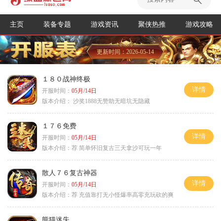
主页
装备专题
游戏资讯
聚侠热推
游戏攻略
更新时间：2026-05-14
１８０战神终极
详情
开服时间：
05月/14日
版本介绍：
沙奖1888无赞助无暗坑无隐藏
１７６免费
详情
开服时间：
05月/14日
版本介绍：
荐 简单怀旧复古三天拿沙可玩一年
散人７６复古神器
详情
开服时间：
05月/14日
版本介绍：
荐 充值靠打无小怪爆率高零充玩砍的爽
熊猫迷失