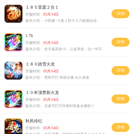
１８５雷霆２合１
详情
开服时间：
05月/14日
版本介绍：
小怪爆+９套１秒９９刀捡物自动
1.76
详情
开服时间：
05月/14日
版本介绍：
赤月最高加+6，公益养老，玩一年不腻，屠龙
１８０踏雪火龙
详情
开服时间：
05月/14日
版本介绍：
赞助可打.终级全爆.永久保值.
１０米顶赞新火龙
详情
开服时间：
05月/14日
版本介绍：
充值可打万件限时装备全爆秒？
秋风传纪
详情
开服时间：
05月/14日