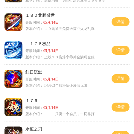
版本介绍：
超低消费一切靠打沙奖最高１８８８８
１８０龙腾盛世
详情
开服时间：
05月/14日
版本介绍：
１０元通关免费送首冲火龙乱爆
１７６极品
详情
开服时间：
05月/14日
版本介绍：
上线１０倍爆率零冲全满玩全服一
红日沉默
详情
开服时间：
05月/14日
版本介绍：
纪念03年那种情怀激情无限
１７６
详情
开服时间：
05月/14日
版本介绍：
只卖一个会员，一切靠打
永恒之刃