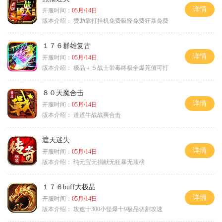
详情
开服时间：
05月/14日
版本介绍：
赞助靠打挂机免费吸怪免费狂暴免费
１７６群雄复古
详情
开服时间：
05月/14日
版本介绍：
极品＋５战士带毒终极全爆茺值可打
８０天魔合击
详情
开服时间：
05月/14日
版本介绍：
道道牛战战爽合击
遮天迷失
详情
开服时间：
05月/14日
版本介绍：
纯元宝无捐献无狂暴无顶榜
１７６buff大极品
详情
开服时间：
05月/14日
版本介绍：
攻速十300小怪爆十9极品切割攻速