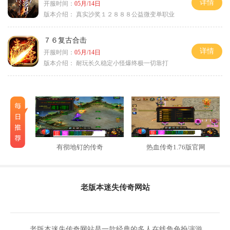
详情
开服时间：
05月/14日
版本介绍：
真实沙奖１２８８８公益微变单职业
７６复古合击
详情
开服时间：
05月/14日
版本介绍：
耐玩长久稳定小怪爆终极一切靠打
有彻地钉的传奇
热血传奇1.76版官网
老版本迷失传奇网站
老版本迷失传奇网站是一款经典的多人在线角色扮演游