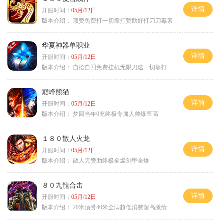
详情
开服时间：
05月/12日
版本介绍：
顶赞免费打一切靠打赞助好打刀刀毒素
华夏神器单职业
详情
开服时间：
05月/12日
版本介绍：
自拾自回免费挂机无限刀速一切靠打
巅峰熊猫
详情
开服时间：
05月/12日
版本介绍：
梦回当年0充终极专属人帅爆率高
１８０散人火龙
详情
开服时间：
05月/12日
版本介绍：
散人无赞助终极全爆剑甲全爆
８０九龍合击
详情
开服时间：
05月/12日
版本介绍：
20米顶赞40米全满超低消费超高激情