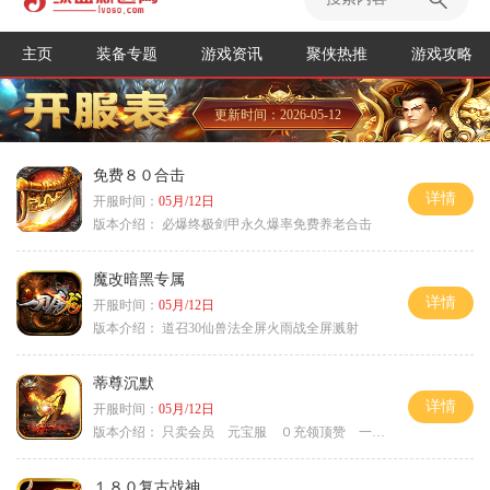
主页
装备专题
游戏资讯
聚侠热推
游戏攻略
更新时间：2026-05-12
免费８０合击
详情
开服时间：
05月/12日
版本介绍：
必爆终极剑甲永久爆率免费养老合击
魔改暗黑专属
详情
开服时间：
05月/12日
版本介绍：
道召30仙兽法全屏火雨战全屏溅射
蒂尊沉默
详情
开服时间：
05月/12日
版本介绍：
只卖会员 元宝服 ０充领顶赞 一切靠打
１８０复古战神