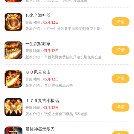
版本介绍：
只卖会员一切靠打升级免费
10米全满神器
详情
开服时间：
05月/12日
版本介绍：
≤打一件好装备平民瞬间翻身变土豪≥
一生沉默独家
详情
开服时间：
05月/12日
版本介绍：
单挑荒野免费挂机只做长期免费公益
８０风云合击
详情
开服时间：
05月/12日
版本介绍：
自动挂机极品合击
１７６复古小极品
详情
开服时间：
05月/12日
版本介绍：
玩必上瘾金币极品+5养老服
暴徒神器无限刀