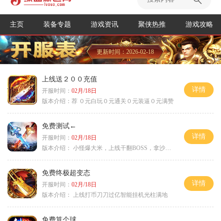
主页
装备专题
游戏资讯
聚侠热推
游戏攻略
更新时间：2026-02-18
上线送２００充值
详情
开服时间：
02月/18日
版本介绍：
荐 ０元白玩０元通关０元装逼０元满赞
免费测试←
详情
开服时间：
02月/18日
版本介绍：
小怪爆大米，上线干翻BOSS，拿沙大奖
免费终极超变态
详情
开服时间：
02月/18日
版本介绍：
上线打币刀刀过亿智能挂机光柱满地
免费算个球