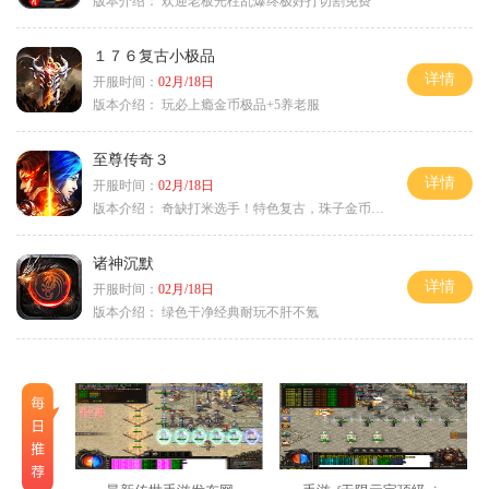
版本介绍：
欢迎老板光柱乱爆终极好打切割免费
１７６复古小极品
详情
开服时间：
02月/18日
版本介绍：
玩必上瘾金币极品+5养老服
至尊传奇３
详情
开服时间：
02月/18日
版本介绍：
奇缺打米选手！特色复古，珠子金币释放珠子
诸神沉默
详情
开服时间：
02月/18日
版本介绍：
绿色干净经典耐玩不肝不氪