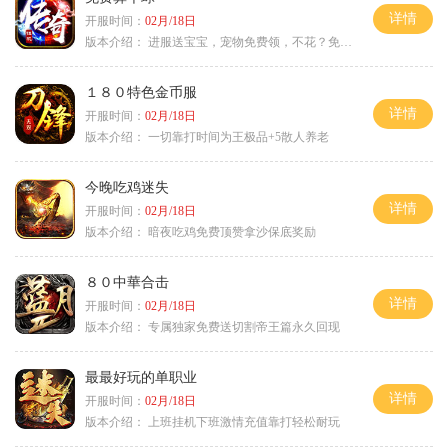
详情
开服时间：
02月/18日
版本介绍：
进服送宝宝，宠物免费领，不花？免费通关！
１８０特色金币服
详情
开服时间：
02月/18日
版本介绍：
一切靠打时间为王极品+5散人养老
今晚吃鸡迷失
详情
开服时间：
02月/18日
版本介绍：
暗夜吃鸡免费顶赞拿沙保底奖励
８０中華合击
详情
开服时间：
02月/18日
版本介绍：
专属独家免费送切割帝王篇永久回现
最最好玩的单职业
详情
开服时间：
02月/18日
版本介绍：
上班挂机下班激情充值靠打轻松耐玩