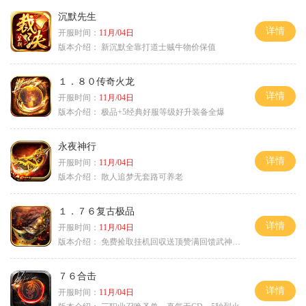
沉默先生
详情
开服时间：
11月/04日
版本介绍：
新沉默全靠打道士贼牛物价保值
１．８０传奇火龙
详情
开服时间：
11月/04日
版本介绍：
极品+5经典好服等级好升装备全爆
永夜神行
详情
开服时间：
11月/04日
版本介绍：
散人追梦无套路可养老
１．７６复古极品
详情
开服时间：
11月/04日
版本介绍：
免费捡取挂机回収送顶赞满回馈武神之力
７６合击
详情
开服时间：
11月/04日