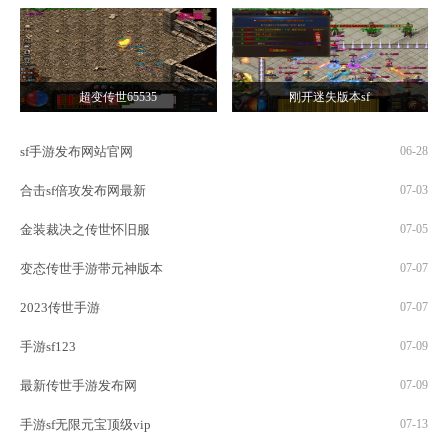
超变传世65535
刚开迷失版本sf
sf手游发布网站官网
06-28
合击sf倍攻发布网最新
07-03
金装裁决之传世怀旧服
07-05
变态传世手游带元神版本
07-07
2023传世手游
07-07
手游sf123
07-09
最新传世手游发布网
07-09
手游sf无限元宝顶级vip
07-13