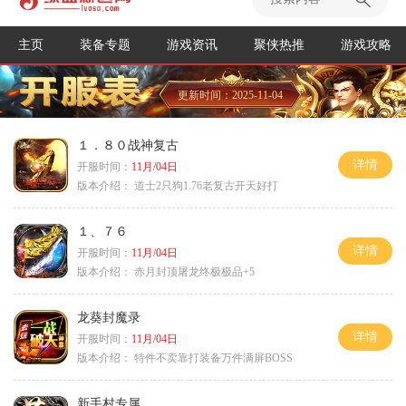
主页
装备专题
游戏资讯
聚侠热推
游戏攻略
更新时间：2025-11-04
１．８０战神复古
详情
开服时间：
11月/04日
版本介绍：
道士2只狗1.76老复古开天好打
１、７６
详情
开服时间：
11月/04日
版本介绍：
赤月封顶屠龙终极极品+5
龙葵封魔录
详情
开服时间：
11月/04日
版本介绍：
特件不卖靠打装备万件满屏BOSS
新手村专属