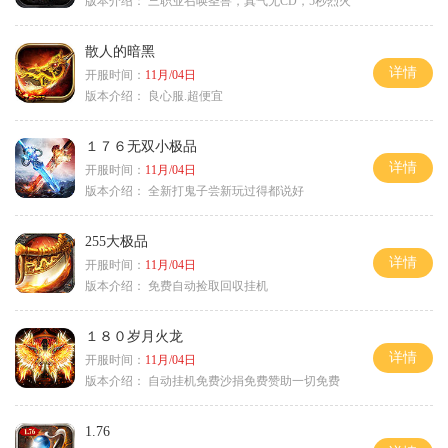
版本介绍：
三职业召唤圣兽，真气无CD，5秒烈火
散人的暗黑
详情
开服时间：
11月/04日
版本介绍：
良心服.超便宜
１７６无双小极品
详情
开服时间：
11月/04日
版本介绍：
全新打鬼子尝新玩过得都说好
255大极品
详情
开服时间：
11月/04日
版本介绍：
免费自动捡取回収挂机
１８０岁月火龙
详情
开服时间：
11月/04日
版本介绍：
自动挂机免费沙捐免费赞助一切免费
1.76