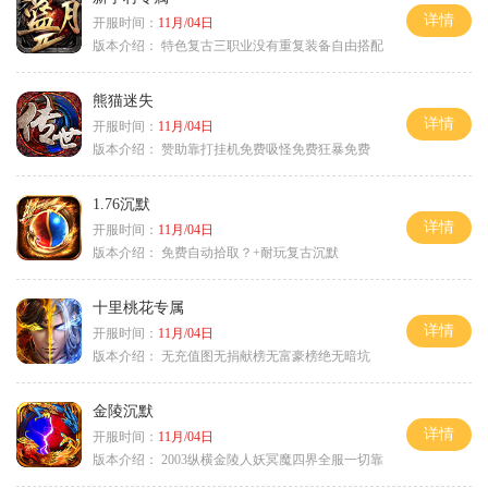
详情
开服时间：
11月/04日
版本介绍：
特色复古三职业没有重复装备自由搭配
熊猫迷失
详情
开服时间：
11月/04日
版本介绍：
赞助靠打挂机免费吸怪免费狂暴免费
1.76沉默
详情
开服时间：
11月/04日
版本介绍：
免费自动拾取？+耐玩复古沉默
十里桃花专属
详情
开服时间：
11月/04日
版本介绍：
无充值图无捐献榜无富豪榜绝无暗坑
金陵沉默
详情
开服时间：
11月/04日
版本介绍：
2003纵横金陵人妖冥魔四界全服一切靠