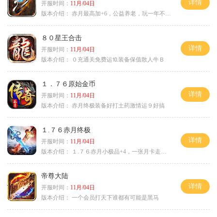
详情
开服时间：
11月/04日
版本介绍：
赤月最高加+6，公益养老，玩一年不腻，屠龙
８０星王合击
详情
开服时间：
11月/04日
版本介绍：
０充通关免费运⒑装备保值散人牛Ｂ
１．７６原始金币
详情
开服时间：
11月/04日
版本介绍：
赤月终极装备好打土药激情运９好搞
１.７６赤月终极
详情
开服时间：
11月/04日
版本介绍：
１.７６赤月小极品+4，一张月卡走天涯a
帝尊大陆
详情
开服时间：
11月/04日
版本介绍：
一个会员打天下谁都有可能是黑马