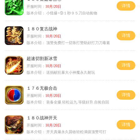
详情
开服时间：
10月/20日
版本介绍：
小怪爆+⑨１秒９５刀自动捡物
１８０复古战神
详情
开服时间：
10月/20日
版本介绍：
顶赞免费打一切靠打赞助好打刀刀毒素
超速切割新冰雪
详情
开服时间：
10月/20日
版本介绍：
送捐献狂暴大小神魔永久耐玩
１７６无极合击
详情
开服时间：
10月/20日
版本介绍：
装备全爆.轻松运九.等级好升.自捡自回
１８０战神开天
详情
开服时间：
10月/20日
版本介绍：
开天真爆永久囬收轻松满级顶赞可打