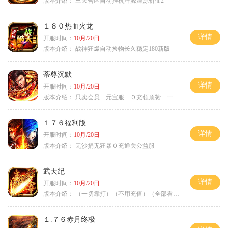
版本介绍：
三天合区自动挂机浑源渾源斩仙2
１８０热血火龙
详情
开服时间：
10月/20日
版本介绍：
战神狂爆自动捡物长久稳定180新版
蒂尊沉默
详情
开服时间：
10月/20日
版本介绍：
只卖会员 元宝服 ０充领顶赞 一切靠打
１７６福利版
详情
开服时间：
10月/20日
版本介绍：
无沙捐无狂暴０充通关公益服
武天纪
详情
开服时间：
10月/20日
版本介绍：
（一切靠打）（不用充值）（全部看脸）
１.７６赤月终极