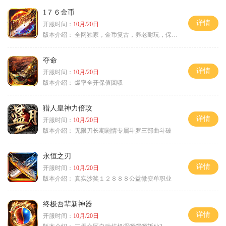
1７６金币
详情
开服时间：
10月/20日
版本介绍：
全网独家，金币复古，养老耐玩，保底回収
夺命
详情
开服时间：
10月/20日
版本介绍：
爆率全开保值回収
猎人皇神力倍攻
详情
开服时间：
10月/20日
版本介绍：
无限刀长期剧情专属斗罗三部曲斗破
永恒之刃
详情
开服时间：
10月/20日
版本介绍：
真实沙奖１２８８８公益微变单职业
终极吾辈新神器
详情
开服时间：
10月/20日