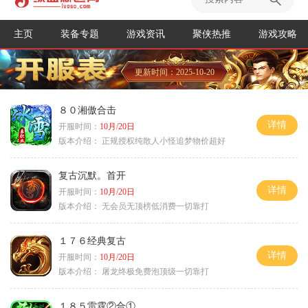
主页
装备专题
游戏资讯
聚侠热推
游戏攻略
更新时间：2025-10-20
８０湘傲合击
详情
开服时间：
10月/20日
版本介绍：
正规授权纯散人小怪追梦物价超好
复古沉默。首开
详情
开服时间：
10月/20日
版本介绍：
无会员无顶榜低消费一切靠打
１７６经典复古
详情
开服时间：
10月/20日
版本介绍：
屠龙终极免费泡顶级一切靠打
１８５雷霆②合①