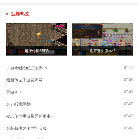
业界热文
超变传世65535
刚开迷失版本sf
手游sf无限元宝顶级vip
07-13
最新传世手游发布网
07-09
手游sf123
07-09
2023传世手游
07-07
变态传世手游带元神版本
07-07
金装裁决之传世怀旧服
07-05