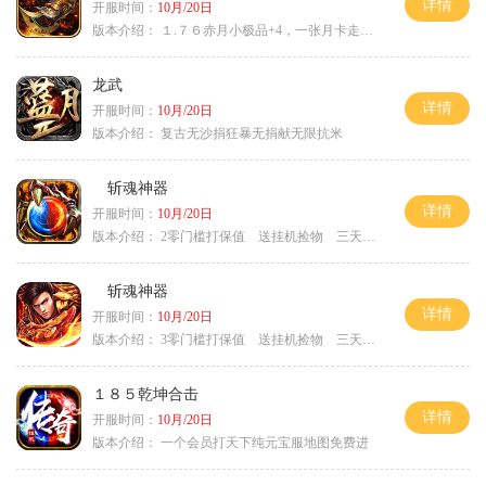
详情
开服时间：
10月/20日
版本介绍：
１.７６赤月小极品+4，一张月卡走天涯b
龙武
详情
开服时间：
10月/20日
版本介绍：
复古无沙捐狂暴无捐献无限抗米
斩魂神器
详情
开服时间：
10月/20日
版本介绍：
2零门槛打保值 送挂机捡物 三天合区
斩魂神器
详情
开服时间：
10月/20日
版本介绍：
3零门槛打保值 送挂机捡物 三天合区
１８５乾坤合击
详情
开服时间：
10月/20日
版本介绍：
一个会员打天下纯元宝服地图免费进