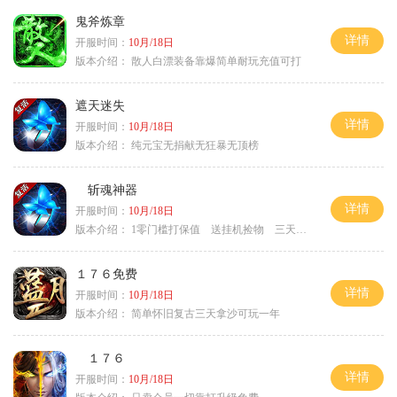
鬼斧炼章
详情
开服时间：
10月/18日
版本介绍：
散人白漂装备靠爆简单耐玩充值可打
遮天迷失
详情
开服时间：
10月/18日
版本介绍：
纯元宝无捐献无狂暴无顶榜
斩魂神器
详情
开服时间：
10月/18日
版本介绍：
1零门槛打保值 送挂机捡物 三天合区
１７６免费
详情
开服时间：
10月/18日
版本介绍：
简单怀旧复古三天拿沙可玩一年
１７６
详情
开服时间：
10月/18日