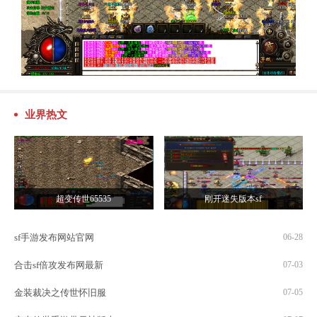
业界热文
超变传世65535
刚开迷失版本sf
sf手游发布网站官网
06-28
合击sf倍攻发布网最新
07-03
金装裁决之传世怀旧服
07-05