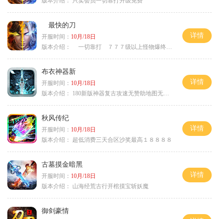
版本介绍：
只卖会员一切靠打升级免费
最快的刀
详情
开服时间：
10月/18日
版本介绍：
一切靠打 ７７７级以上怪物爆终极
布衣神器新
详情
开服时间：
10月/18日
版本介绍：
180新版神器复古攻速无赞助地图无排行
秋风传纪
详情
开服时间：
10月/18日
版本介绍：
超低消费三天合区沙奖最高１８８８８
古墓摸金暗黑
详情
开服时间：
10月/18日
版本介绍：
山海经荒古行开棺摸宝斩妖魔
御剑豪情