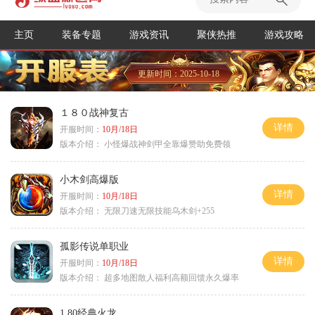
主页
装备专题
游戏资讯
聚侠热推
游戏攻略
更新时间：2025-10-18
１８０战神复古
详情
开服时间：
10月/18日
版本介绍：
小怪爆战神剑甲全靠爆赞助免费领
小木剑高爆版
详情
开服时间：
10月/18日
版本介绍：
无限刀速无限技能乌木剑+255
孤影传说单职业
详情
开服时间：
10月/18日
版本介绍：
超多地图散人福利高额回馈永久爆率
1.80经典火龙