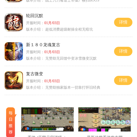
版本介绍：
战士刀刀毒道士带僵尸横扫BOOS
轮回沉默
详情
开服时间：
01月/03日
版本介绍：
超低消费超级耐操全程无暗坑
新１８０龙魂复古
详情
开服时间：
01月/03日
版本介绍：
无赞助无回馈中变冰雪微变沉默
复古微变
详情
开服时间：
01月/03日
版本介绍：
无赞助独家版本一切靠打怀旧经典