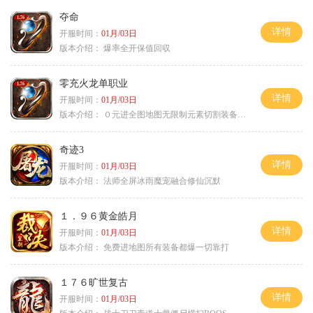
夺命
详情
开服时间：
01月/03日
版本介绍：
爆率全开保值回収
零充火龙单职业
详情
开服时间：
01月/03日
版本介绍：
０元进全图地图无限制元素切割装备鉴定
奇迹3
详情
开服时间：
01月/03日
版本介绍：
法师全屏冰雨魔宠融合修仙沉默
１．９６黄金皓月
详情
开服时间：
01月/03日
版本介绍：
免费进地图所有装备都爆一切靠打
１７６旷世复古
详情
开服时间：
01月/03日