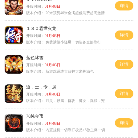
详情
开服时间：
01月/03日
版本介绍：
20米顶赞40米全满超低消费超高激情
１８０霸世火龙
详情
开服时间：
01月/03日
版本介绍：
免费满级小怪爆一切装备全部靠打
蓝色冰雪
详情
开服时间：
01月/03日
版本介绍：
新游戏系统大背包大米捡满包
道．士．专．属
详情
开服时间：
01月/03日
版本介绍：
月灵．麒麟．群攻．魔次．沉默．宠物．暗黑
76纯金币
详情
开服时间：
01月/03日
版本介绍：
内置挂机一切靠打极品+6教主爆一切