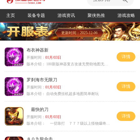
主页
装备专题
游戏资讯
聚侠热推
游戏攻略
更新时间：2025-12-06
布衣神器新
详情
开服时间：
01月/03日
版本介绍：
180新版神器复古攻速无赞助地图无排行
罗刹海市无限刀
详情
开服时间：
01月/03日
版本介绍：
自动免费挂机超多地图简单耐玩
最快的刀
详情
开服时间：
01月/03日
版本介绍：
一切靠打 ７７７级以上怪物爆终极
８０九龍合击