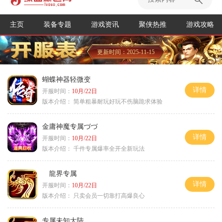
主页
装备专题
游戏资讯
聚侠热推
游戏攻略
更新时间：2025-11-15
蝴蝶神器轻微变
详情
开服时间：
10月/22日
版本介绍：
简单粗暴耐玩好玩不伤脑跪求体验
金庸神魔专属づづ
详情
开服时间：
10月/22日
版本介绍：
千件专属爆率全开全新玩法
龍界专属
详情
开服时间：
10月/22日
版本介绍：
只卖会员一切靠打高爆良心
专属未知大陆