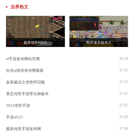
业界热文
超变传世65535
刚开迷失版本sf
sf手游发布网站官网
06-28
合击sf倍攻发布网最新
07-03
金装裁决之传世怀旧服
07-05
变态传世手游带元神版本
07-07
2023传世手游
07-07
手游sf123
07-09
最新传世手游发布网
07-09