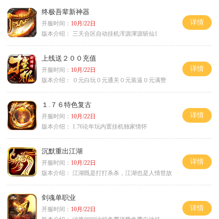
终极吾辈新神器
详情
开服时间：
10月/22日
版本介绍：
三天合区自动挂机浑源渾源斩仙1
上线送２００充值
详情
开服时间：
10月/22日
版本介绍：
０元白玩０元通关０元装逼０元满赞
１.７６特色复古
详情
开服时间：
10月/22日
版本介绍：
1.76论年玩内置挂机独家情怀
沉默重出江湖
详情
开服时间：
10月/22日
版本介绍：
江湖既是打打杀杀，江湖也是人情世故
剑魂单职业
详情
开服时间：
10月/22日