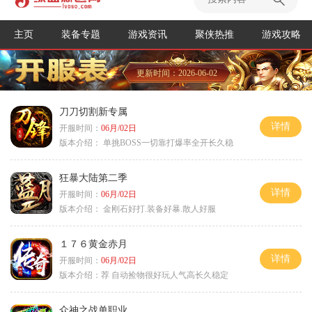
主页
装备专题
游戏资讯
聚侠热推
游戏攻略
更新时间：2026-06-02
刀刀切割新专属
详情
开服时间：
06月/02日
版本介绍：
单挑BOSS一切靠打爆率全开长久稳
狂暴大陆第二季
详情
开服时间：
06月/02日
版本介绍：
金刚石好打.装备好暴.散人好服
１７６黄金赤月
详情
开服时间：
06月/02日
版本介绍：
荐 自动捡物很好玩人气高长久稳定
众神之战单职业