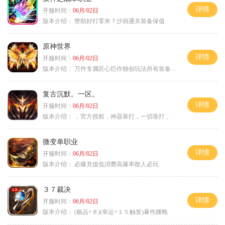
详情
开服时间：
06月/02日
版本介绍：
赞助好打零米？沙捐通关装备保值
原神世界
详情
开服时间：
06月/02日
版本介绍：
万件专属匠心巨作独创玩法所有装备靠打
复古沉默。一区。
详情
开服时间：
06月/02日
版本介绍：
，官方授权，神器靠打，一切靠打，
微变单职业
详情
开服时间：
06月/02日
版本介绍：
必爆充值低消费高爆率散人必玩
３７裁决
详情
开服时间：
06月/02日
版本介绍：
(极品+８)(幸运+１５触发)暴伤腰靴