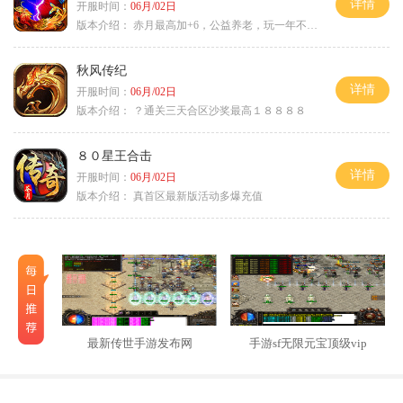
详情
开服时间：
06月/02日
版本介绍：
赤月最高加+6，公益养老，玩一年不腻，屠龙
秋风传纪
详情
开服时间：
06月/02日
版本介绍：
？通关三天合区沙奖最高１８８８８
８０星王合击
详情
开服时间：
06月/02日
版本介绍：
真首区最新版活动多爆充值
最新传世手游发布网
手游sf无限元宝顶级vip