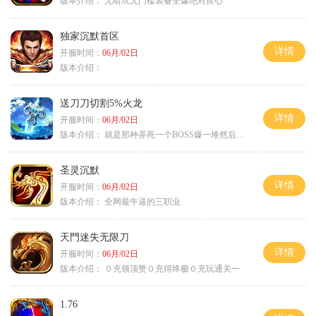
版本介绍：
无暗坑无门槛装备全爆绝对良心
独家沉默首区
详情
开服时间：
06月/02日
版本介绍：
送刀刀切割5%火龙
详情
开服时间：
06月/02日
版本介绍：
就是那种弄死一个BOSS爆一堆然后就起飞
圣灵沉默
详情
开服时间：
06月/02日
版本介绍：
全网最牛逼的三职业
天門迷失无限刀
详情
开服时间：
06月/02日
版本介绍：
０充领顶赞０充得终极０充玩通关一
1.76