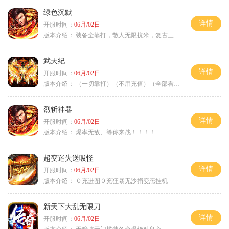
绿色沉默
详情
开服时间：
06月/02日
版本介绍：
装备全靠打，散人无限抗米，复古三天合区
武天纪
详情
开服时间：
06月/02日
版本介绍：
（一切靠打）（不用充值）（全部看脸）
烈斩神器
详情
开服时间：
06月/02日
版本介绍：
爆率无敌、等你来战！！！！
超变迷失送吸怪
详情
开服时间：
06月/02日
版本介绍：
０充进图０充狂暴无沙捐变态挂机
新天下大乱无限刀
详情
开服时间：
06月/02日