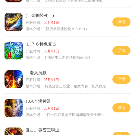
版本介绍：
无限刀长期剧情专属斗罗三部曲斗破
( 金蟾轻变 )
详情
开服时间：
05月/11日
版本介绍：
(轻变单职业沙奖８８８８)
１.７６特色复古
详情
开服时间：
05月/11日
版本介绍：
1.76论年玩内置挂机独家情怀
老兵沉默
详情
开服时间：
05月/11日
版本介绍：
特色复古三职业，精致内容，长久稳定
10米全满神器
详情
开服时间：
05月/11日
版本介绍：
≤打一件好装备平民瞬间翻身变土豪≥
复古。微变三职业