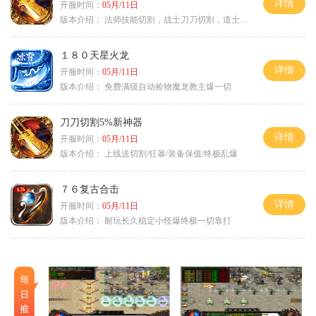
详情
开服时间：
05月/11日
版本介绍：
法师技能切割，战士刀刀切割，道士宠物秒怪
１８０天星火龙
详情
开服时间：
05月/11日
版本介绍：
免费满级自动捡物魔龙教主爆一切
刀刀切割5%新神器
详情
开服时间：
05月/11日
版本介绍：
上线送切割/狂暴/装备保值/终极乱爆
７６复古合击
详情
开服时间：
05月/11日
版本介绍：
耐玩长久稳定小怪爆终极一切靠打