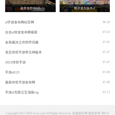
超变传世65535
刚开迷失版本sf
sf手游发布网站官网
06-28
合击sf倍攻发布网最新
07-03
金装裁决之传世怀旧服
07-05
变态传世手游带元神版本
07-07
2023传世手游
07-07
手游sf123
07-09
最新传世手游发布网
07-09
手游sf无限元宝顶级vip
07-13
Copyright 2015-2026 lvoso.com All Rights Reserved. 绿盛新区网 版权所有
鄂ICP