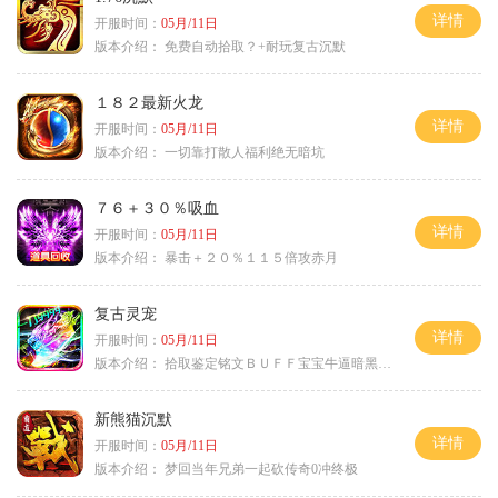
详情
开服时间：
05月/11日
版本介绍：
免费自动拾取？+耐玩复古沉默
１８２最新火龙
详情
开服时间：
05月/11日
版本介绍：
一切靠打散人福利绝无暗坑
７６＋３０％吸血
详情
开服时间：
05月/11日
版本介绍：
暴击＋２０％１１５倍攻赤月
复古灵宠
详情
开服时间：
05月/11日
版本介绍：
拾取鉴定铭文ＢＵＦＦ宝宝牛逼暗黑属性
新熊猫沉默
详情
开服时间：
05月/11日
版本介绍：
梦回当年兄弟一起砍传奇0冲终极