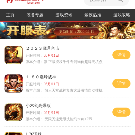
主页
装备专题
游戏资讯
聚侠热推
游戏攻略
更新时间：2026-05-11
２０２３歲月合击
详情
开服时间：
05月/11日
版本介绍：
荐 正版授权千件专属物价超稳无坑点
１.８０巅峰战神
详情
开服时间：
05月/11日
版本介绍：
散人天堂战神复古火爆激情自动挂机
小木剑高爆版
详情
开服时间：
05月/11日
版本介绍：
无限刀速无限技能乌木剑+255
1.76沉默