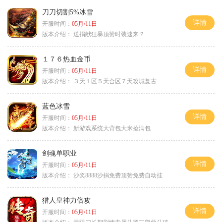
刀刀切割5%冰雪
详情
开服时间：
05月/11日
版本介绍：
送捐献狂暴顶赞时装速来？
１７６热血金币
详情
开服时间：
05月/11日
版本介绍：
３天１区５天合区７天攻城复古
蓝色冰雪
详情
开服时间：
05月/11日
版本介绍：
新游戏系统大背包大米捡满包
剑魂单职业
详情
开服时间：
05月/11日
版本介绍：
沙奖8888沙捐免费顶赞免费自动挂
猎人皇神力倍攻
详情
开服时间：
05月/11日