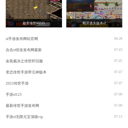
超变传世65535
刚开迷失版本sf
sf手游发布网站官网
06-28
合击sf倍攻发布网最新
07-03
金装裁决之传世怀旧服
07-05
变态传世手游带元神版本
07-07
2023传世手游
07-07
手游sf123
07-09
最新传世手游发布网
07-09
手游sf无限元宝顶级vip
07-13