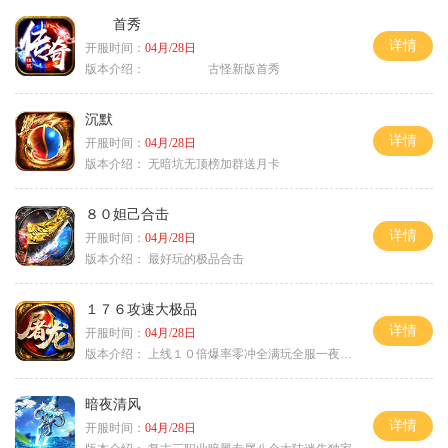
首秀
详情
开服时间：
04月/28日
版本介绍：
古怪新版首秀
沉默
详情
开服时间：
04月/28日
版本介绍：
无暗坑无顶榜加群送月卡
８０妲己合击
详情
开服时间：
04月/28日
版本介绍：
最好玩的极品合击
１７６攻速大极品
详情
开服时间：
04月/28日
版本介绍：
上线１０倍爆率零冲全满玩全服一夜终极
暗夜清风
详情
开服时间：
04月/28日