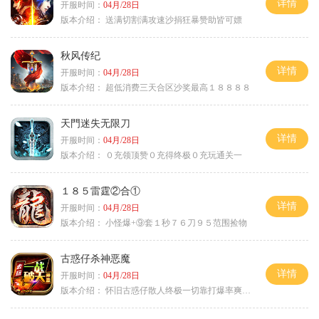
详情
开服时间：
04月/28日
版本介绍：
送满切割满攻速沙捐狂暴赞助皆可嫖
秋风传纪
详情
开服时间：
04月/28日
版本介绍：
超低消费三天合区沙奖最高１８８８８
天門迷失无限刀
详情
开服时间：
04月/28日
版本介绍：
０充领顶赞０充得终极０充玩通关一
１８５雷霆②合①
详情
开服时间：
04月/28日
版本介绍：
小怪爆+⑨套１秒７６刀９５范围捡物
古惑仔杀神恶魔
详情
开服时间：
04月/28日
版本介绍：
怀旧古惑仔散人终极一切靠打爆率爽翻天