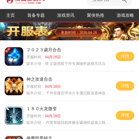
主页
装备专题
游戏资讯
聚侠热推
游戏攻略
更新时间：2026-04-28
２０２３歲月合击
详情
开服时间：
04月/28日
版本介绍：
荐 正版授权千件专属物价超稳无坑点
神之攻速合击
详情
开服时间：
04月/28日
版本介绍：
千件首爆百件永久专属沉默道盾神器
１８０火龙微变
详情
开服时间：
04月/28日
版本介绍：
内置智能挂机终极全爆物价超值上线送神器
修魔暗黑铭文