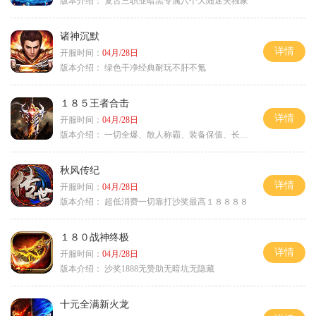
版本介绍：
复古三职业暗黑专属八个大陆迷失独家
诸神沉默
详情
开服时间：
04月/28日
版本介绍：
绿色干净经典耐玩不肝不氪
１８５王者合击
详情
开服时间：
04月/28日
版本介绍：
一切全爆、散人称霸、装备保值、长期耐玩
秋风传纪
详情
开服时间：
04月/28日
版本介绍：
超低消费一切靠打沙奖最高１８８８８
１８０战神终极
详情
开服时间：
04月/28日
版本介绍：
沙奖1888无赞助无暗坑无隐藏
十元全满新火龙