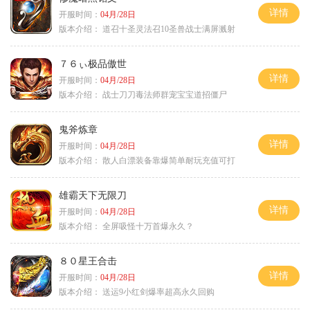
详情
开服时间：
04月/28日
版本介绍：
道召十圣灵法召10圣兽战士满屏溅射
７６ぃ极品傲世
详情
开服时间：
04月/28日
版本介绍：
战士刀刀毒法师群宠宝宝道招僵尸
鬼斧炼章
详情
开服时间：
04月/28日
版本介绍：
散人白漂装备靠爆简单耐玩充值可打
雄霸天下无限刀
详情
开服时间：
04月/28日
版本介绍：
全屏吸怪十万首爆永久？
８０星王合击
详情
开服时间：
04月/28日
版本介绍：
送运9小红剑爆率超高永久回购