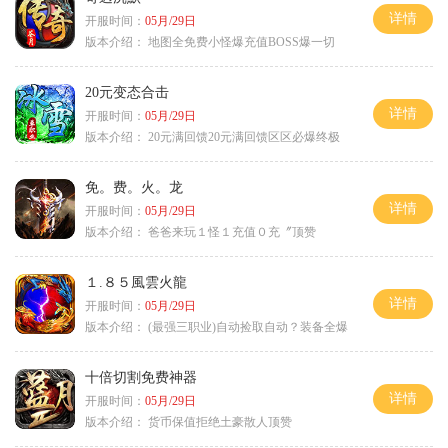
详情
开服时间：
05月/29日
版本介绍：
地图全免费小怪爆充值BOSS爆一切
20元变态合击
详情
开服时间：
05月/29日
版本介绍：
20元满回馈20元满回馈区区必爆终极
免。费。火。龙
详情
开服时间：
05月/29日
版本介绍：
爸爸来玩１怪１充值０充〞顶赞
１.８５風雲火龍
详情
开服时间：
05月/29日
版本介绍：
(最强三职业)自动捡取自动？装备全爆
十倍切割免费神器
详情
开服时间：
05月/29日
版本介绍：
货币保值拒绝土豪散人顶赞