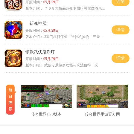
详情
开服时间：
05月/29日
版本介绍：
７６８大极品超变专属暗黑化魔酒鬼微变合击火
斩魂神器
详情
开服时间：
05月/29日
版本介绍：
3零门槛打保值 送挂机捡物 三天合区
镇派武侠鬼吹灯
详情
开服时间：
05月/29日
版本介绍：
武侠专属超多功能与玩法值得一玩
传奇世界1.70版本
传奇世界手游官方网