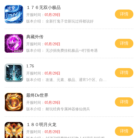
１７６无双小极品
详情
开服时间：
05月/29日
版本介绍：
全新打鬼子尝新玩过得都说好
典藏外传
详情
开服时间：
05月/29日
版本介绍：
无沙捐免费挂机极品+4打怪奇遇
1.76
详情
开服时间：
05月/29日
版本介绍：
攻速、元素、极品、通宵5个区、白天10个区
最终De世界
详情
开服时间：
05月/29日
版本介绍：
耐玩经典专属神器修仙佣兵
１８０明月火龙
详情
开服时间：
05月/29日