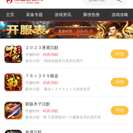
主页
装备专题
游戏资讯
聚侠热推
游戏攻略
更新时间：2026-05-29
２０２３逐鹿沉默
详情
开服时间：
05月/29日
版本介绍：
纯绿色版本只卖30元周卡
７６＋３０％吸血
详情
开服时间：
05月/29日
版本介绍：
暴击＋２０％１１５倍攻赤月
新版木子沉默
详情
开服时间：
05月/29日
版本介绍：
荐 只卖赞助30一个爆率全开白票天堂
奇遇沉默