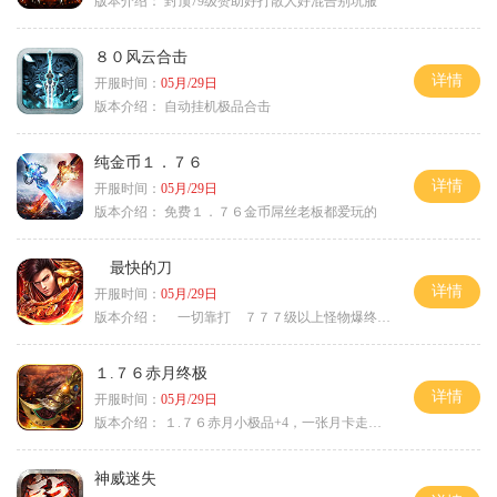
版本介绍：
封顶79级赞助好打散人好混告别坑服
８０风云合击
详情
开服时间：
05月/29日
版本介绍：
自动挂机极品合击
纯金币１．７６
详情
开服时间：
05月/29日
版本介绍：
免费１．７６金币屌丝老板都爱玩的
最快的刀
详情
开服时间：
05月/29日
版本介绍：
一切靠打 ７７７级以上怪物爆终极
１.７６赤月终极
详情
开服时间：
05月/29日
版本介绍：
１.７６赤月小极品+4，一张月卡走天涯a
神威迷失