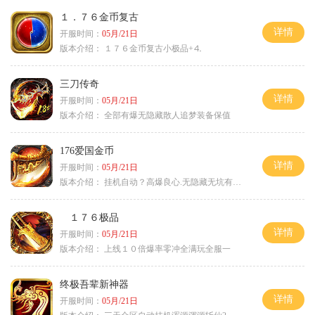
１．７６金币复古
详情
开服时间：
05月/21日
版本介绍：
１７６金币复古小极品+⒋
三刀传奇
详情
开服时间：
05月/21日
版本介绍：
全部有爆无隐藏散人追梦装备保值
176爱国金币
详情
开服时间：
05月/21日
版本介绍：
挂机自动？高爆良心.无隐藏无坑有时间就是
１７６极品
详情
开服时间：
05月/21日
版本介绍：
上线１０倍爆率零冲全满玩全服一
终极吾辈新神器
详情
开服时间：
05月/21日