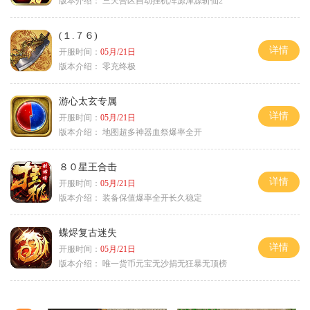
版本介绍：
三天合区自动挂机浑源渾源斩仙2
(１.７６)
详情
开服时间：
05月/21日
版本介绍：
零充终极
游心太玄专属
详情
开服时间：
05月/21日
版本介绍：
地图超多神器血祭爆率全开
８０星王合击
详情
开服时间：
05月/21日
版本介绍：
装备保值爆率全开长久稳定
蝶烬复古迷失
详情
开服时间：
05月/21日
版本介绍：
唯一货币元宝无沙捐无狂暴无顶榜