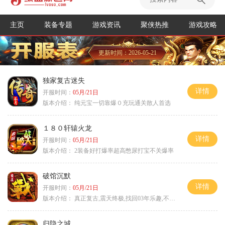
主页
装备专题
游戏资讯
聚侠热推
游戏攻略
更新时间：2026-05-21
独家复古迷失
详情
开服时间：
05月/21日
版本介绍：
纯元宝一切靠爆０充玩通关散人首选
１８０轩辕火龙
详情
开服时间：
05月/21日
版本介绍：
2装备好打爆率超高憋尿打宝不关爆率
破馆沉默
详情
开服时间：
05月/21日
版本介绍：
真正复古,震天终极,找回03年乐趣,不搞花里胡
归隐之城