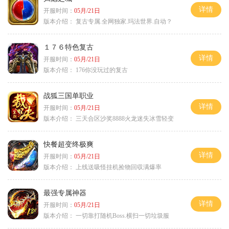
详情
开服时间：
05月/21日
版本介绍：
复古专属.全网独家.玛法世界.自动？
１７６特色复古
详情
开服时间：
05月/21日
版本介绍：
176你没玩过的复古
战狐三国单职业
详情
开服时间：
05月/21日
版本介绍：
三天合区沙奖8888火龙迷失冰雪轻变
快餐超变终极爽
详情
开服时间：
05月/21日
版本介绍：
上线送吸怪挂机捡物回収满爆率
最强专属神器
详情
开服时间：
05月/21日
版本介绍：
一切靠打随机Boss.横扫一切垃圾服